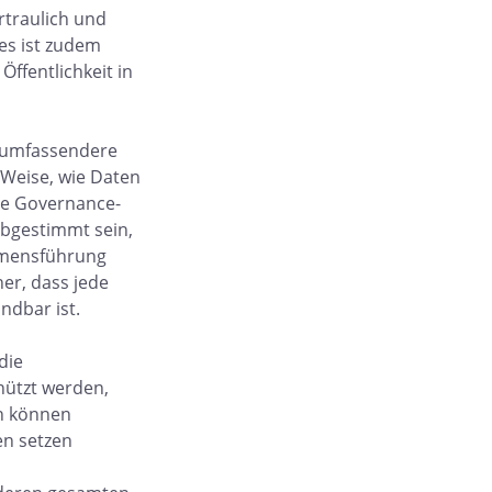
rtraulich und
es ist zudem
ffentlichkeit in
 umfassendere
 Weise, wie Daten
ne Governance-
abgestimmt sein,
hmensführung
her, dass jede
dbar ist.
die
hützt werden,
n können
n setzen