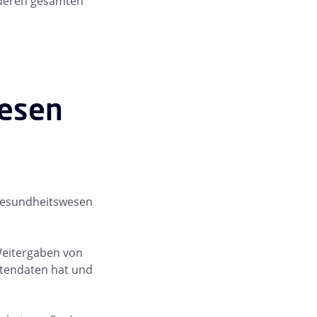
 deren gesamten
wesen
 Gesundheitswesen
Weitergaben von
entendaten hat und