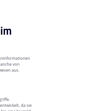
 im
teninformationen
Branche von
wesen aus.
iffe.
ntwickelt, da sie