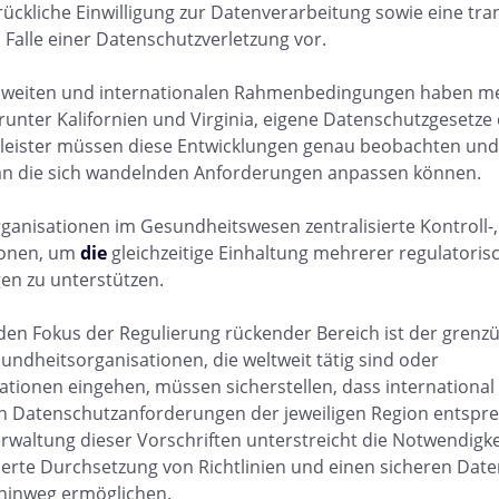
rückliche Einwilligung zur Datenverarbeitung sowie eine tr
alle einer Datenschutzverletzung vor.
weiten und internationalen Rahmenbedingungen haben me
unter Kalifornien und Virginia, eigene Datenschutzgesetze 
leister müssen diese Entwicklungen genau beobachten und s
 an die sich wandelnden Anforderungen anpassen können.
ganisationen im Gesundheitswesen zentralisierte Kontroll
ionen, um
die
gleichzeitige Einhaltung mehrerer regulatoris
n zu unterstützen.
den Fokus der Regulierung rückender Bereich ist der grenz
undheitsorganisationen, die weltweit tätig sind oder
tionen eingehen, müssen sicherstellen, dass internationa
n Datenschutzanforderungen der jeweiligen Region entspre
rwaltung dieser Vorschriften unterstreicht die Notwendigk
ierte Durchsetzung von Richtlinien und einen sicheren Dat
hinweg ermöglichen.