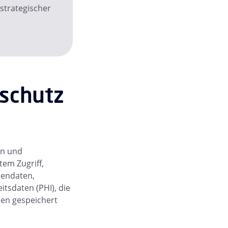
 strategischer
schutz
en und
em Zugriff,
tendaten,
tsdaten (PHI), die
en gespeichert