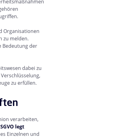
icherheitsmaßnahmen
 gehören
griffen.
nd Organisationen
h zu melden.
ie Bedeutung der
itswesen dabei zu
 Verschlüsselung,
ge zu erfüllen.
ften
ion verarbeiten,
DSGVO legt
es Einzelnen und