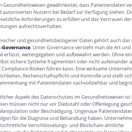
m Gesundheitswesen gewährleistet, dass Patientendaten ve
d autorisierten Nutzern bei Bedarf zur Verfügung stehen. Di
esetzliche Anforderungen zu erfüllen und das Vertrauen der Ö
htungen aufrechtzuerhalten.
nischer und gesundheitsbezogener Daten gehört auch das
-Governance
. Unter Governance versteht man die Art und
d erfasst, weitergegeben und aufbewahrt werden. Ohne ei
lbst sichere Systeme fragmentiert oder nicht aufeinander 
d Compliance-Risiken führen kann. Eine wirksame Unterne
ichkeiten, Rechenschaftspflicht und Kontrolle und stellt sic
menhang mit Patientendaten nachvollziehbar und begrün
tlicher Aspekt des Datenschutzes im Gesundheitswesen ist 
aten müssen nicht nur vor Diebstahl oder Offenlegung gesc
Manipulation oder Beschädigung. Ungenaue Patientendate
lgen für die Diagnose und Behandlung haben. Unternehme
schrittliche Verschlüsselungs- und Blockchain-ähnliche