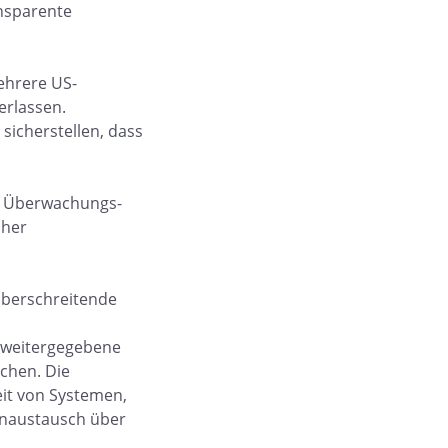
ansparente
hrere US-
erlassen.
icherstellen, dass
-, Überwachungs-
cher
überschreitende
l weitergegebene
chen. Die
eit von Systemen,
enaustausch über