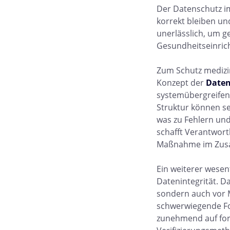
Der Datenschutz i
korrekt bleiben un
unerlässlich, um g
Gesundheitseinric
Zum Schutz medizi
Konzept der
Daten
systemübergreifen
Struktur können se
was zu Fehlern un
schafft Verantwortl
Maßnahme im Zusam
Ein weiterer wesen
Datenintegrität. D
sondern auch vor 
schwerwiegende Fo
zunehmend auf fort