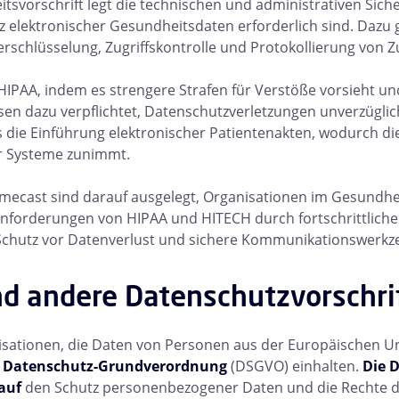
itsvorschrift legt die technischen und administrativen S
tz elektronischer Gesundheitsdaten erforderlich sind. Dazu
chlüsselung, Zugriffskontrolle und Protokollierung von Zu
HIPAA, indem es strengere Strafen für Verstöße vorsieht u
en dazu verpflichtet, Datenschutzverletzungen unverzüglic
 die Einführung elektronischer Patientenakten, wodurch d
r Systeme zunimmt.
imecast sind darauf ausgelegt, Organisationen im Gesundhe
Anforderungen von HIPAA und HITECH durch fortschrittliche
utz vor Datenverlust und sichere Kommunikationswerkzeu
d andere Datenschutzvorschri
sationen, die Daten von Personen aus der Europäischen Un
e
Datenschutz-Grundverordnung
(DSGVO) einhalten.
Die 
 auf
den Schutz personenbezogener Daten und die Rechte d