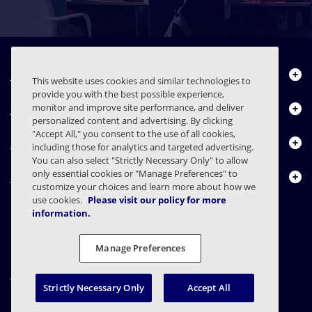
Über uns
This website uses cookies and similar technologies to
provide you with the best possible experience,
Produkte
monitor and improve site performance, and deliver
personalized content and advertising. By clicking
"Accept All," you consent to the use of all cookies,
Ressourcencenter
including those for analytics and targeted advertising.
You can also select "Strictly Necessary Only" to allow
only essential cookies or "Manage Preferences" to
Kontakt
customize your choices and learn more about how we
use cookies.
Please visit our policy for more
information.
FAQs
Verträge
Datenschutzerklärung
Recht
Manage Preferences
Einstellungen für den Datenschutz
Verantwortungsvolle Offenlegung
Strictly Necessary Only
Accept All
© 2003 - 2026 Mimecast Services Limited