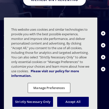
This website uses cookies and similar technologies to
Chi siamo
provide you with the best possible experience,
monitor and improve site performance, and deliver
personalized content and advertising. By clicking
Prodotti
"Accept All," you consent to the use of all cookies,
including those for analytics and targeted advertising.
Centro risorse
You can also select "Strictly Necessary Only" to allow
only essential cookies or "Manage Preferences" to
customize your choices and learn more about how we
Contattaci
use cookies.
Please visit our policy for more
information.
Manage Preferences
FAQs
Contratti
Informativa sulla privacy
Note legali
Preferenze sulla privacy
Divulgazione responsabile
Strictly Necessary Only
Accept All
© 2003 - 2026 Mimecast Services Limited