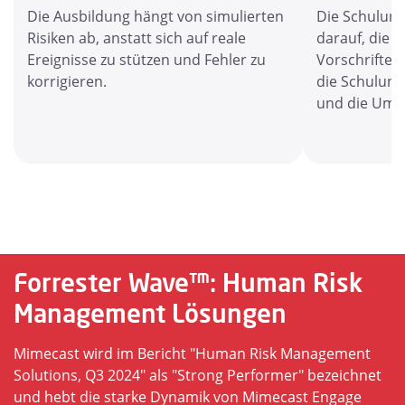
Die Ausbildung hängt von simulierten
Die Schulung
Risiken ab, anstatt sich auf reale
darauf, die 
Ereignisse zu stützen und Fehler zu
Vorschriften
korrigieren.
die Schulung
und die Ums
Forrester Wave™: Human Risk
Management Lösungen
Mimecast wird im Bericht "Human Risk Management
Solutions, Q3 2024" als "Strong Performer" bezeichnet
und hebt die starke Dynamik von Mimecast Engage