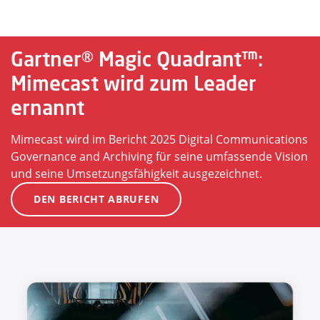
Gartner® Magic Quadrant™:
Mimecast wird zum Leader
ernannt
Mimecast wird im Bericht 2025 Digital Communications
Governance and Archiving für seine umfassende Vision
und seine Umsetzungsfähigkeit ausgezeichnet.
DEN BERICHT ABRUFEN