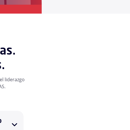
as.
.
l liderazgo
AS.
o