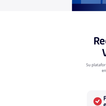
Re
Su platafo
en