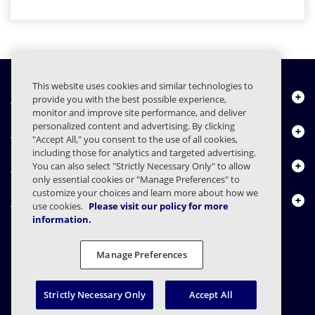
This website uses cookies and similar technologies to
Quiénes somos
provide you with the best possible experience,
monitor and improve site performance, and deliver
personalized content and advertising. By clicking
Productos
"Accept All," you consent to the use of all cookies,
including those for analytics and targeted advertising.
Centro de Recursos
You can also select "Strictly Necessary Only" to allow
only essential cookies or "Manage Preferences" to
customize your choices and learn more about how we
Contáctenos
use cookies.
Please visit our policy for more
information.
Manage Preferences
FAQs
Contratos
Declaración de privacidad
Legal
Preferencias de privacidad
Divulgación Responsable
Strictly Necessary Only
Accept All
© 2003 - 2026 Mimecast Services Limited