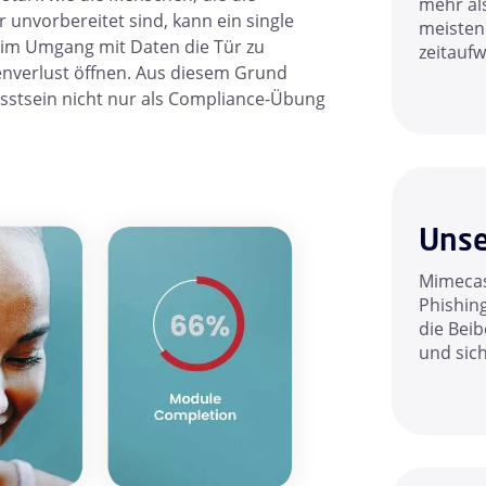
mehr al
 unvorbereitet sind, kann ein single
meisten
er im Umgang mit Daten die Tür zu
zeitaufw
nverlust öffnen. Aus diesem Grund
sstsein nicht nur als Compliance-Übung
Unse
Mimecast
Phishin
die Beib
und sic