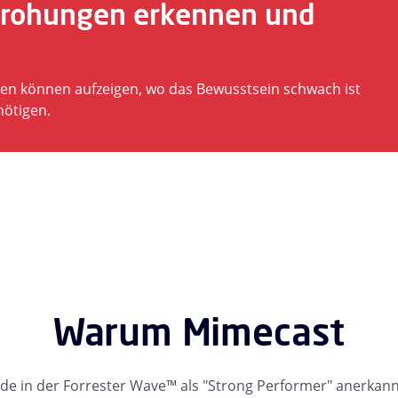
edrohungen erkennen und
en können aufzeigen, wo das Bewusstsein schwach ist
nötigen.
Warum Mimecast
e in der Forrester Wave™ als "Strong Performer" anerkan