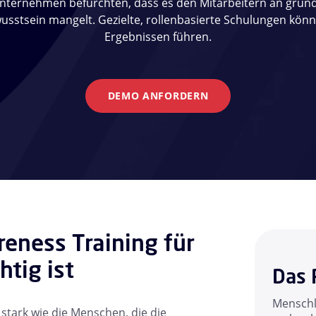
nternehmen befürchten, dass es den Mitarbeitern an gru
usstsein mangelt. Gezielte, rollenbasierte Schulungen kön
Ergebnissen führen.
DEMO ANFORDERN
eness Training für
tig ist
Das 
Menschli
tark wie die Menschen, die die