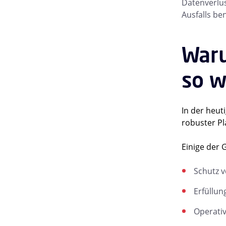
Datenverlus
Ausfalls ben
Waru
so w
In der heut
robuster Pl
Einige der 
Schutz 
Erfüllu
Operativ