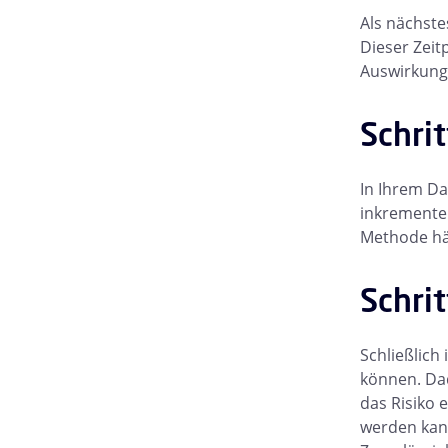
Als nächste
Dieser Zeit
Auswirkunge
Schri
In Ihrem Da
inkrementel
Methode hän
Schrit
Schließlich
können. Dad
das Risiko 
werden kann