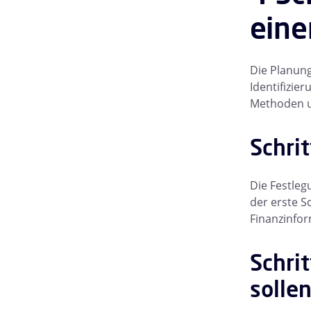
eine
Die Planung
Identifizie
Methoden un
Schri
Die Festleg
der erste S
Finanzinfor
Schrit
solle