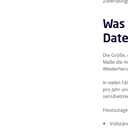
Zuverlässig
Was 
Date
Die Größe, 
Maße die Ar
Wiederherst
In vielen F
pro Jahr un
sensibelste
Heutzutage
Vollstän