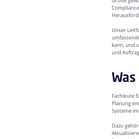
Größe gewor
Compliance-
Herausforde
Unser Leitf
umfassende
kann, und u
und Auftra
Was 
Fachleute f
Planung ein
Systeme im 
Dazu gehört
Aktualisier