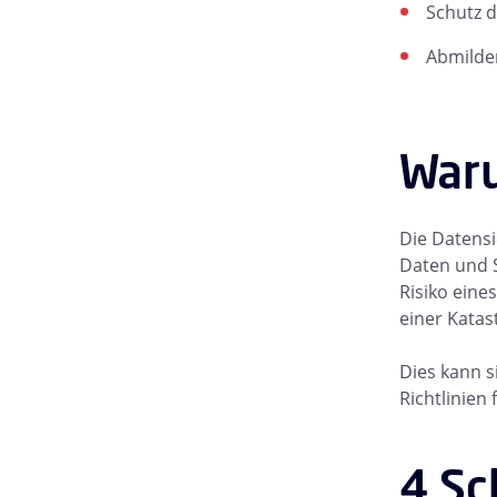
Schutz d
Abmilder
Waru
Die Datensi
Daten und 
Risiko eine
einer Katas
Dies kann s
Richtlinien
4 Sc