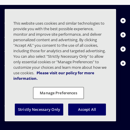
Über uns
This website uses cookies and similar technologies to
provide you with the best possible experience,
Produkte
monitor and improve site performance, and deliver
personalized content and advertising. By clicking
"Accept All," you consent to the use of all cookies,
Ressourcencenter
including those for analytics and targeted advertising.
You can also select "Strictly Necessary Only" to allow
only essential cookies or "Manage Preferences" to
Kontakt
customize your choices and learn more about how we
use cookies.
Please visit our policy for more
information.
FAQs
Verträge
Datenschutzerklärung
Recht
Manage Preferences
Einstellungen für den Datenschutz
Verantwortungsvolle Offenlegung
Strictly Necessary Only
Accept All
© 2003 - 2026 Mimecast Services Limited