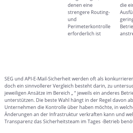
denen eine
die e
strengere Routing-
Ausfü
und
gerin
Perimeterkontrolle
Betri
erforderlich ist
anstr
SEG und API-E-Mail-Sicherheit werden oft als konkurrieren
doch ein sinnvollerer Vergleich besteht darin, zu untersu
jeweiligen Ansätze im Bereich „ “ jeweils ein anderes Betr
unterstützen. Die beste Wahl hängt in der Regel davon a
Unternehmen die Kontrolle über haben möchte, in welc
Änderungen an der Infrastruktur verkraften kann und we
Transparenz das Sicherheitsteam im Tages -Betrieb benöt