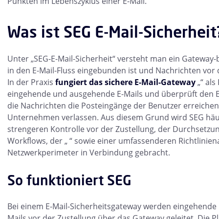
Punkten im Lebenszyklus einer E-Mail.
Was ist SEG E-Mail-Sicherheit
Unter „SEG-E-Mail-Sicherheit“ versteht man ein Gateway-b
in den E-Mail-Fluss eingebunden ist und Nachrichten vor de
In der Praxis
fungiert das sichere E-Mail-Gateway
„“ als
eingehende und ausgehende E-Mails und überprüft den E
die Nachrichten die Posteingänge der Benutzer erreiche
Unternehmen verlassen. Aus diesem Grund wird SEG häuf
strengeren Kontrolle vor der Zustellung, der Durchsetzun
Workflows, der „ “ sowie einer umfassenderen Richtlinie
Netzwerkperimeter in Verbindung gebracht.
So funktioniert SEG
Bei einem E-Mail-Sicherheitsgateway werden eingehende
Mails vor der Zustellung über das Gateway geleitet. Die P