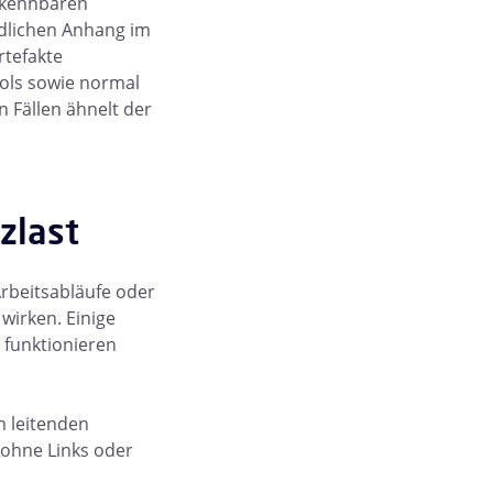
rkennbaren
ädlichen Anhang im
rtefakte
ools sowie normal
n Fällen ähnelt der
zlast
 Arbeitsabläufe oder
wirken. Einige
s funktionieren
m leitenden
 ohne Links oder