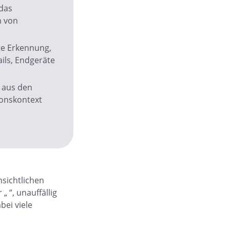
 das
n von
te Erkennung,
ils, Endgeräte
e aus den
onskontext
nsichtlichen
 “, unauffällig
ei viele