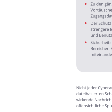
Zu den gän
Vortäuschen
Zugangsda
Der Schutz
strengere I
und Benutze
Sicherheits
Bereichen 
miteinande
Nicht jeder Cybera
dateibasierten Sch
wirkende Nachrich
offensichtliche Sp