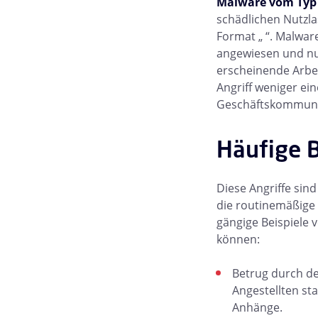
Malware vom Typ 
schädlichen Nutzla
Format „ “. Malwar
angewiesen und nut
erscheinende Arbeit
Angriff weniger ei
Geschäftskommuni
Häufige B
Diese Angriffe sind
die routinemäßige 
gängige Beispiele v
können:
Betrug durch de
Angestellten st
Anhänge.