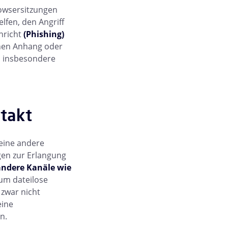
owsersitzungen
lfen, den Angriff
chricht
(Phishing)
ichen Anhang oder
 , insbesondere
ntakt
 eine andere
gen zur Erlangung
andere Kanäle wie
rum dateilose
 zwar nicht
eine
n.