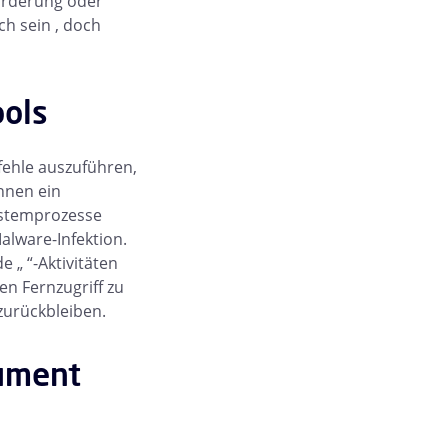
forderung oder
h sein , doch
ools
ehle auszuführen,
nnen ein
ystemprozesse
alware-Infektion.
 „ “-Aktivitäten
en Fernzugriff zu
zurückbleiben.
kument