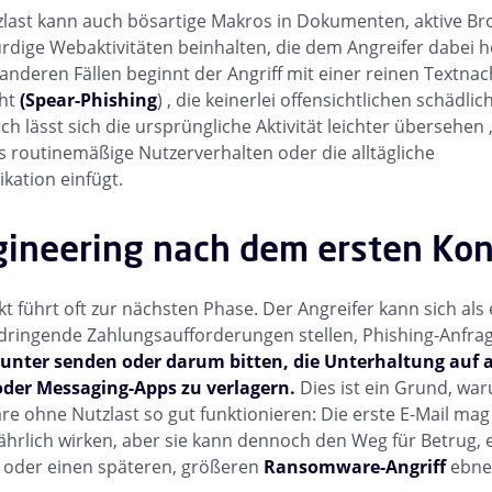
last kann auch bösartige Makros in Dokumenten, aktive Br
dige Webaktivitäten beinhalten, die dem Angreifer dabei he
 anderen Fällen beginnt der Angriff mit einer reinen Textna
cht
(Spear-Phishing
) , die keinerlei offensichtlichen schädl
ch lässt sich die ursprüngliche Aktivität leichter übersehen
as routinemäßige Nutzerverhalten oder die alltägliche
ation einfügt.
gineering nach dem ersten Ko
kt führt oft zur nächsten Phase. Der Angreifer kann sich als
dringende Zahlungsaufforderungen stellen, Phishing-Anfra
unter senden oder darum bitten, die Unterhaltung auf 
oder Messaging-Apps zu verlagern.
Dies ist ein Grund, wa
re ohne Nutzlast so gut funktionieren: Die erste E-Mail mag
ährlich wirken, aber sie kann dennoch den Weg für Betrug, 
oder einen späteren, größeren
Ransomware-Angriff
ebne