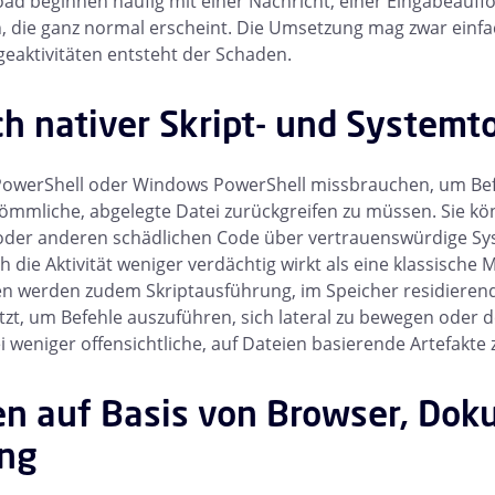
oad beginnen häufig mit einer Nachricht, einer Eingabeauf
, die ganz normal erscheint. Die Umsetzung mag zwar einfac
geaktivitäten entsteht der Schaden.
h nativer Skript- und Systemt
PowerShell oder Windows PowerShell missbrauchen, um Bef
ömmliche, abgelegte Datei zurückgreifen zu müssen. Sie kö
 oder anderen schädlichen Code über vertrauenswürdige S
die Aktivität weniger verdächtig wirkt als eine klassische M
fen werden zudem Skriptausführung, im Speicher residierende
zt, um Befehle auszuführen, sich lateral zu bewegen oder d
 weniger offensichtliche, auf Dateien basierende Artefakte 
en auf Basis von Browser, Do
ung