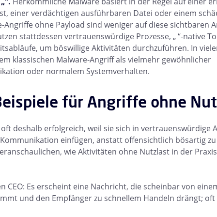
„“.
Herkömmliche Malware basiert in der Regel auf einer e
st, einer verdächtigen ausführbaren Datei oder einem sch
e-Angriffe ohne Payload sind weniger auf diese sichtbaren A
zen stattdessen vertrauenswürdige Prozesse, „ “-native T
sabläufe, um böswillige Aktivitäten durchzuführen. In viele
nem klassischen Malware-Angriff als vielmehr gewöhnlicher
kation oder normalem Systemverhalten.
eispiele für Angriffe ohne Nut
 oft deshalb erfolgreich, weil sie sich in vertrauenswürdige
Kommunikation einfügen, anstatt offensichtlich bösartig zu 
eranschaulichen, wie Aktivitäten ohne Nutzlast in der Praxi
n CEO: Es erscheint eine Nachricht, die scheinbar von eine
ammt und den Empfänger zu schnellem Handeln drängt; oft