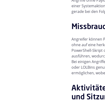
Angriffe ohne Payl
einer Systemaktion
gerade bei den Fol
Missbrauc
Angreifer können 
ohne auf eine herk
PowerShell-Skript
ausführen, wodurch 
Bei einigen Angrif
oder LOLBins genut
ermöglichen, wobei
Aktivität
und Sitz