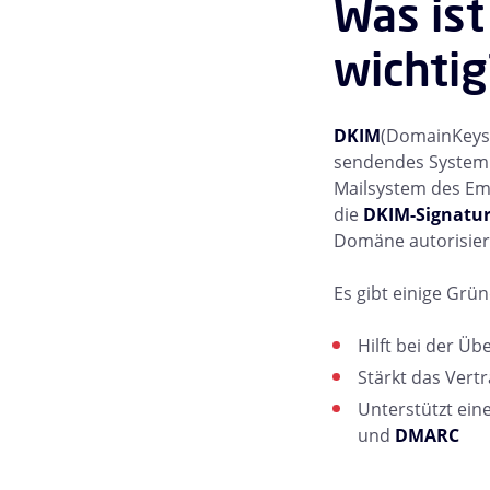
Was ist
wichtig
DKIM
(DomainKeys I
sendendes System 
Mailsystem des Emp
die
DKIM-Signatu
Domäne autorisier
Es gibt einige Gr
Hilft bei der Ü
Stärkt das Vert
Unterstützt ein
und
DMARC