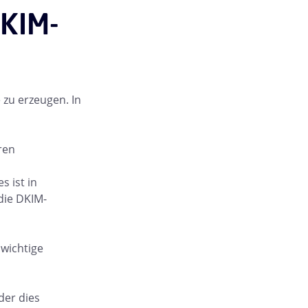
DKIM-
 zu erzeugen. In
ren
s ist in
ie DKIM-
 wichtige
der dies