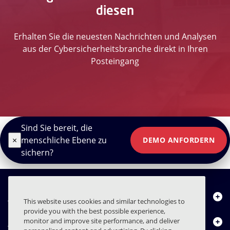
diesen
Erhalten Sie die neuesten Nachrichten und Analysen
aus der Cybersicherheitsbranche direkt in Ihren
Posteingang
Sind Sie bereit, die
×
menschliche Ebene zu
DEMO ANFORDERN
sichern?
Über uns
This website uses cookies and similar technologies to
provide you with the best possible experience,
Produkte
monitor and improve site performance, and deliver