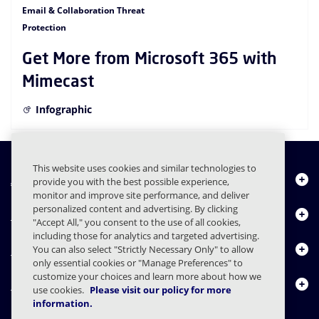
Email & Collaboration Threat
Protection
Get More from Microsoft 365 with
Mimecast
Infographic
This website uses cookies and similar technologies to
À propos de nous
provide you with the best possible experience,
monitor and improve site performance, and deliver
personalized content and advertising. By clicking
Produits
"Accept All," you consent to the use of all cookies,
including those for analytics and targeted advertising.
Centre de ressources
You can also select "Strictly Necessary Only" to allow
only essential cookies or "Manage Preferences" to
customize your choices and learn more about how we
Nous contacter
use cookies.
Please visit our policy for more
information.