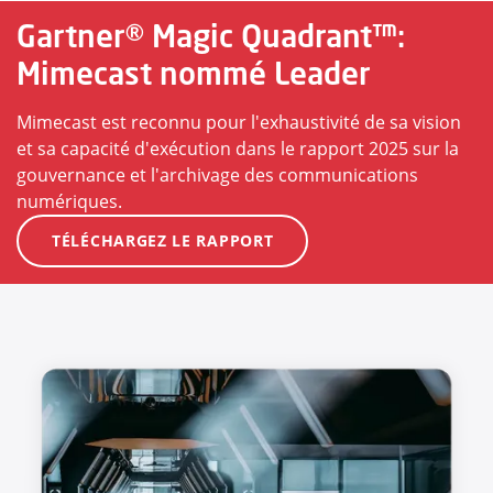
Gartner® Magic Quadrant™:
Mimecast nommé Leader
Mimecast est reconnu pour l'exhaustivité de sa vision
et sa capacité d'exécution dans le rapport 2025 sur la
gouvernance et l'archivage des communications
numériques.
TÉLÉCHARGEZ LE RAPPORT