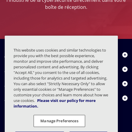
boîte de réception.
This website uses cookies and similar technologies to
À propos de nous
provide you with the best possible experience,
monitor and improve site performance, and deliver
personalized content and advertising. By clicking
Produits
"Accept All," you consent to the use of all cookies,
including those for analytics and targeted advertising.
Centre de ressources
You can also select "Strictly Necessary Only" to allow
only essential cookies or "Manage Preferences" to
customize your choices and learn more about how we
Nous contacter
use cookies.
Please visit our policy for more
information.
Manage Preferences
FAQs
Contrats
Déclaration de confidentialité
Légal