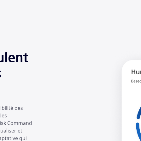
ulent
s
bilité des
des
 Risk Command
ualiser et
aptative qui