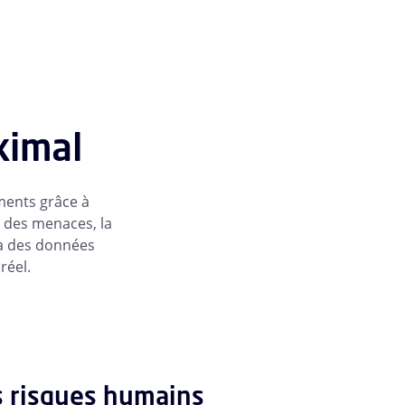
ximal
ements grâce à
e des menaces, la
 à des données
réel.
s risques humains