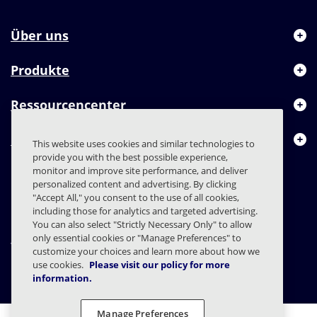
Über uns
Produkte
Ressourcencenter
Kontakt
This website uses cookies and similar technologies to
provide you with the best possible experience,
monitor and improve site performance, and deliver
personalized content and advertising. By clicking
"Accept All," you consent to the use of all cookies,
FAQs
Verträge
Datenschutzerklärung
Recht
including those for analytics and targeted advertising.
You can also select "Strictly Necessary Only" to allow
Einstellungen für den Datenschutz
only essential cookies or "Manage Preferences" to
Verantwortungsvolle Offenlegung
customize your choices and learn more about how we
use cookies.
Please visit our policy for more
© 2003 - 2026 Mimecast Services Limited
information.
Manage Preferences