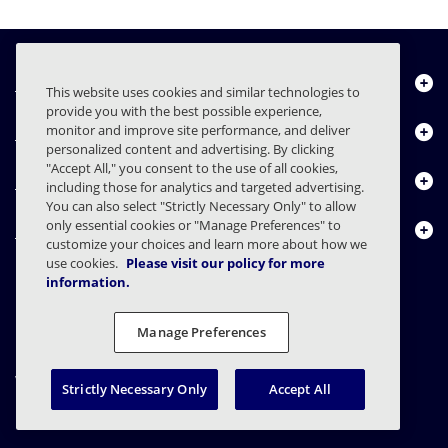
Über uns
This website uses cookies and similar technologies to
provide you with the best possible experience,
Produkte
monitor and improve site performance, and deliver
personalized content and advertising. By clicking
"Accept All," you consent to the use of all cookies,
Ressourcencenter
including those for analytics and targeted advertising.
You can also select "Strictly Necessary Only" to allow
only essential cookies or "Manage Preferences" to
Kontakt
customize your choices and learn more about how we
use cookies.
Please visit our policy for more
information.
FAQs
Verträge
Datenschutzerklärung
Recht
Manage Preferences
Einstellungen für den Datenschutz
Verantwortungsvolle Offenlegung
Strictly Necessary Only
Accept All
© 2003 - 2026 Mimecast Services Limited