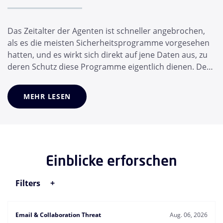
Das Zeitalter der Agenten ist schneller angebrochen,
als es die meisten Sicherheitsprogramme vorgesehen
hatten, und es wirkt sich direkt auf jene Daten aus, zu
deren Schutz diese Programme eigentlich dienen. Der
Schutz Ihrer Daten bedeutet heute, dass Sie die KI-
Agenten schützen müssen, auf die sich Ihre Mitarbeiter
MEHR LESEN
verlassen – und nicht nur die Mitarbeiter selbst.
Innerhalb weniger Monate hat d...
Einblicke erforschen
Filters
Email & Collaboration Threat
Aug. 06, 2026