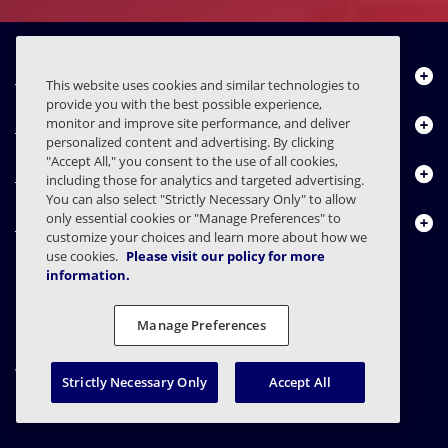
Über uns
This website uses cookies and similar technologies to
provide you with the best possible experience,
Produkte
monitor and improve site performance, and deliver
personalized content and advertising. By clicking
"Accept All," you consent to the use of all cookies,
Ressourcencenter
including those for analytics and targeted advertising.
You can also select "Strictly Necessary Only" to allow
only essential cookies or "Manage Preferences" to
Kontakt
customize your choices and learn more about how we
use cookies.
Please visit our policy for more
information.
FAQs
Verträge
Datenschutzerklärung
Recht
Manage Preferences
Einstellungen für den Datenschutz
Verantwortungsvolle Offenlegung
Strictly Necessary Only
Accept All
© 2003 - 2026 Mimecast Services Limited