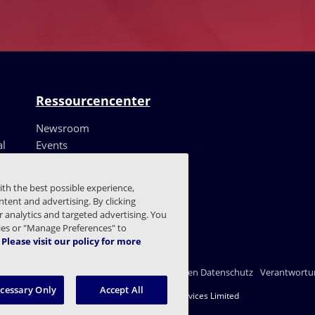
Ressourcencenter
Newsroom
al
Events
Ressourcen
Kundenerfahrungen
ith the best possible experience,
Blog
tent and advertising. By clicking
Vertrauenszentrum
or analytics and targeted advertising. You
kies or "Manage Preferences" to
Please visit our policy for more
nschutzerklärung
Recht
Einstellungen für den Datenschutz
Verantwortun
ecessary Only
Accept All
© 2003 - 2026 Mimecast Services Limited