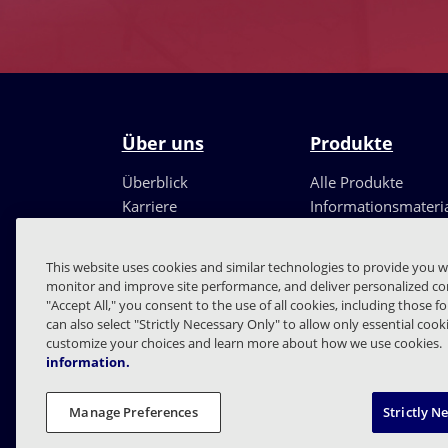
Über uns
Produkte
Überblick
Alle Produkte
Karriere
Informationsmateri
Führungsteam
Partner
This website uses cookies and similar technologies to provide you w
monitor and improve site performance, and deliver personalized con
"Accept All," you consent to the use of all cookies, including those f
can also select "Strictly Necessary Only" to allow only essential coo
customize your choices and learn more about how we use cookies.
information.
FAQs
Verträge
Date
Manage Preferences
Strictly N