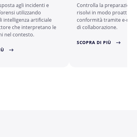
sposta agli incidenti e
Controlla la preparazione 
 forensi utilizzando
risolvi in modo proattivo 
i intelligenza artificiale
conformità tramite e-mail
ttore che interpretano le
di collaborazione.
i nel contesto.
SCOPRA DI PIÙ
IÙ