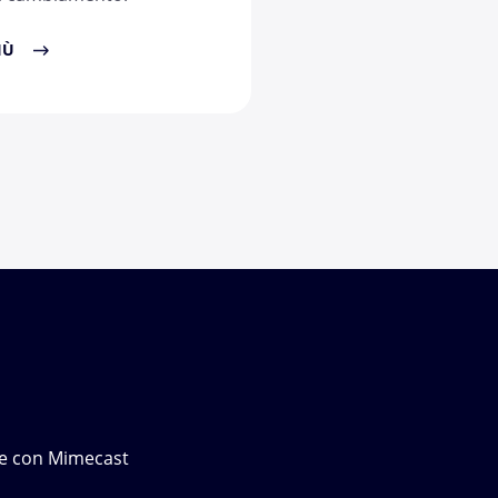
IÙ
one con Mimecast