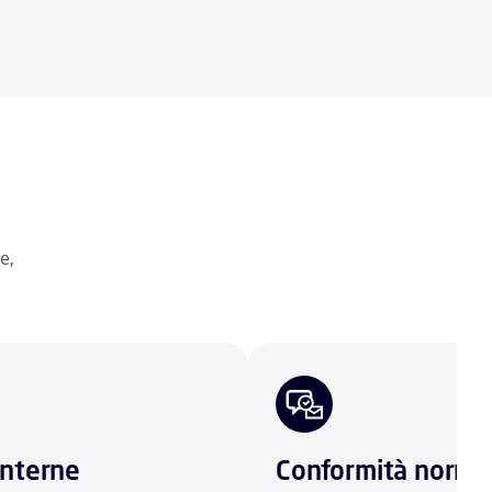
e,
interne
Conformità norma