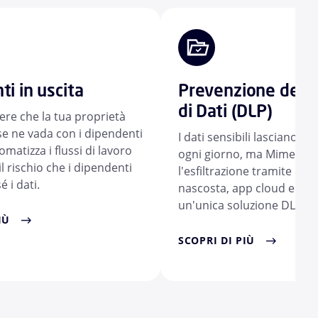
i in uscita
Prevenzione della
di Dati (DLP)
re che la tua proprietà
 se ne vada con i dipendenti
I dati sensibili lasciano le
omatizza i flussi di lavoro
ogni giorno, ma Mimecast
il rischio che i dipendenti
l'esfiltrazione tramite emai
 i dati.
nascosta, app cloud ed e
un'unica soluzione DLP.
IÙ
SCOPRI DI PIÙ