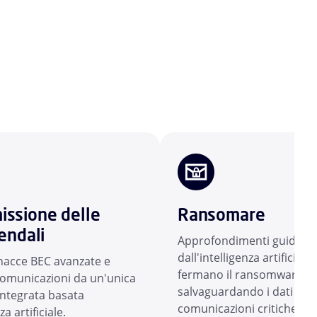
ssione delle
Ransomare
endali
Approfondimenti guidati
dall'intelligenza artificiale
inacce BEC avanzate e
fermano il ransomware,
comunicazioni da un'unica
salvaguardando i dati e le
integrata basata
comunicazioni critiche del
za artificiale.