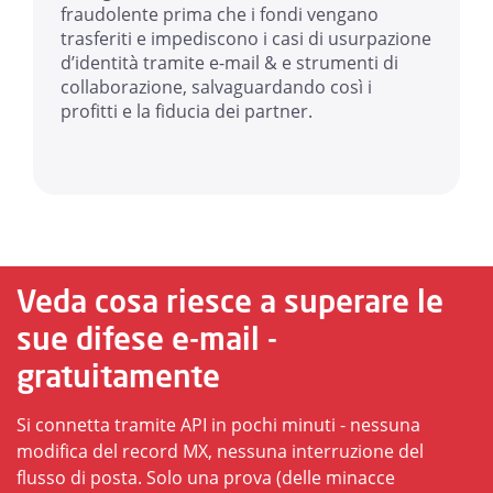
fraudolente prima che i fondi vengano
trasferiti e impediscono i casi di usurpazione
d’identità tramite e-mail & e strumenti di
collaborazione, salvaguardando così i
profitti e la fiducia dei partner.
Veda cosa riesce a superare le
sue difese e-mail -
gratuitamente
Si connetta tramite API in pochi minuti - nessuna
modifica del record MX, nessuna interruzione del
flusso di posta. Solo una prova (delle minacce