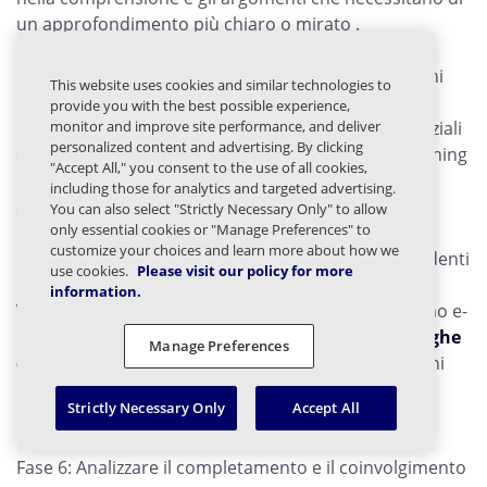
un approfondimento più chiaro o mirato .
Fase 4: Misurare il comportamento nelle simulazioni
This website uses cookies and similar technologies to
provide you with the best possible experience,
monitor and improve site performance, and deliver
Monitorate i tassi di clic, l’inserimento delle credenziali
personalized content and advertising. By clicking
e le azioni intraprese durante le simulazioni di phishing
"Accept All," you consent to the use of all cookies,
per verificare come i dipendenti reagiscono in
including those for analytics and targeted advertising.
condizioni realistiche.
You can also select "Strictly Necessary Only" to allow
only essential cookies or "Manage Preferences" to
customize your choices and learn more about how we
Fase 5: Monitorare i tassi di segnalazione degli incidenti
use cookies.
Please visit our policy for more
information.
Valutate con quale frequenza i dipendenti segnalano e-
mail o attività sospette che potrebbero causare
fughe
Manage Preferences
di dati
, poiché un numero maggiore di segnalazioni
indica solitamente una maggiore consapevolezza e
Strictly Necessary Only
Accept All
un’escalation più rapida.
Fase 6: Analizzare il completamento e il coinvolgimento