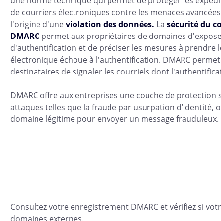
une norme technique qui permet de protéger les expédite
de courriers électroniques contre les menaces avancées
l'origine d'une
violation des données.
La
sécurité du c
DMARC
permet aux propriétaires de domaines d'exposer
d'authentification et de préciser les mesures à prendre 
électronique échoue à l'authentification. DMARC perme
destinataires de signaler les courriels dont l'authentific
DMARC offre aux entreprises une couche de protection 
attaques telles que la fraude par usurpation d’identité, o
domaine légitime pour envoyer un message frauduleux.
Validez votre enregistrement DMARC 
secondes !
Consultez votre enregistrement DMARC et vérifiez si votr
domaines externes.