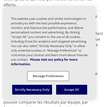
efforts.
Étape 1 : Définir les indicateurs clés de performance
This website uses cookies and similar technologies to
(KPI)
provide you with the best possible experience,
monitor and improve site performance, and deliver
personalized content and advertising. By clicking
Définissez un petit ensemble d'indicateurs qui reflètent
"Accept All," you consent to the use of all cookies,
les résultats concrets en matière de sécurité, tels que
including those for analytics and targeted advertising.
le taux d'échec des tentatives de Phishing, le taux de
You can also select "Strictly Necessary Only" to allow
signalement, l'adoption de l' de l'authentification
only essential cookies or "Manage Preferences" to
customize your choices and learn more about how we
multifactorielle (MFA), le délai de signalement et le
use cookies.
Please visit our policy for more
temps de réponse.
information.
Étape 2 : Utilisez les tableaux de bord et les outils de
Manage Preferences
reporting
Strictly Necessary Only
Accept All
Suivez à la fois les indicateurs d'avancement et les
indicateurs de risque dans une seule vue afin de
pouvoir comparer les résultats par équipe, par