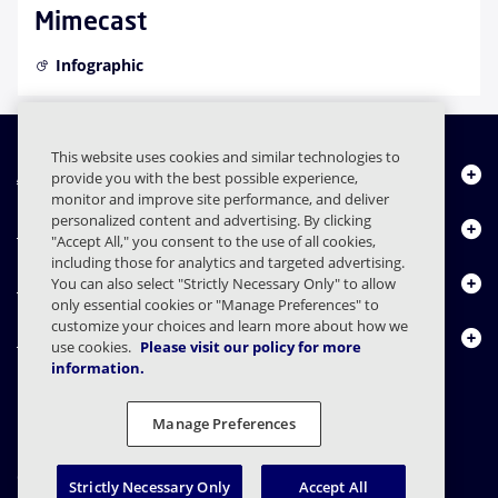
Mimecast
Infographic
This website uses cookies and similar technologies to
À propos de nous
provide you with the best possible experience,
monitor and improve site performance, and deliver
personalized content and advertising. By clicking
Produits
"Accept All," you consent to the use of all cookies,
including those for analytics and targeted advertising.
Centre de ressources
You can also select "Strictly Necessary Only" to allow
only essential cookies or "Manage Preferences" to
customize your choices and learn more about how we
Nous contacter
use cookies.
Please visit our policy for more
information.
Manage Preferences
FAQs
Contrats
Déclaration de confidentialité
Légal
Confidentialité
Divulgation responsable
Strictly Necessary Only
Accept All