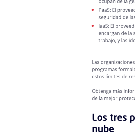
ocupan de la ges
PaaS: El proveed
seguridad de las
IaaS: El proveed
encargan de la s
trabajo, y las i
Las organizaciones
programas formal
estos límites de re
Obtenga más infor
de la mejor protec
Los tres 
nube