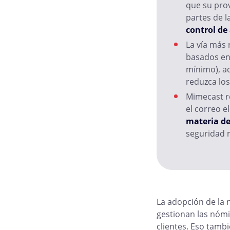
que su prov
partes de l
control de
La vía más 
basados en 
mínimo), ad
reduzca lo
Mimecast re
el correo e
materia de
seguridad 
La adopción de la 
gestionan las nómi
clientes. Eso tambi