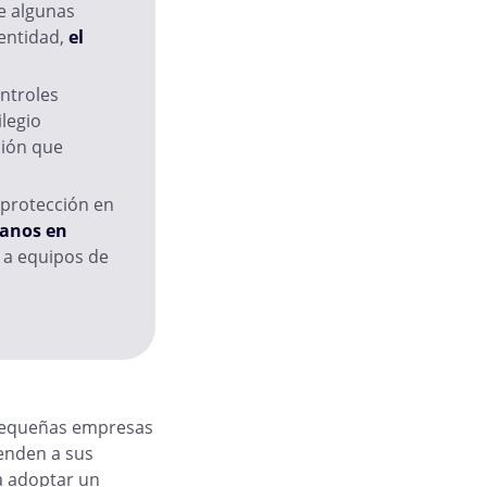
e algunas
dentidad,
el
ontroles
ilegio
ción que
 protección en
manos en
s a equipos de
s pequeñas empresas
ienden a sus
ea adoptar un