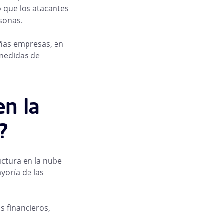
o que los atacantes
rsonas.
eñas empresas, en
 medidas de
en la
?
uctura en la nube
ayoría de las
s financieros,