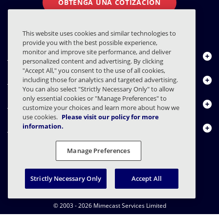
OBTENGA UNA COTIZACIÓN
This website uses cookies and similar technologies to
provide you with the best possible experience,
monitor and improve site performance, and deliver
Quiénes somos
personalized content and advertising. By clicking
"Accept All," you consent to the use of all cookies,
Productos
including those for analytics and targeted advertising.
You can also select "Strictly Necessary Only" to allow
only essential cookies or "Manage Preferences" to
Centro de Recursos
customize your choices and learn more about how we
use cookies.
Please visit our policy for more
information.
Contáctenos
Manage Preferences
FAQs
Contratos
Declaración de privacidad
Legal
Strictly Necessary Only
Accept All
Preferencias de privacidad
Divulgación Responsable
© 2003 - 2026 Mimecast Services Limited