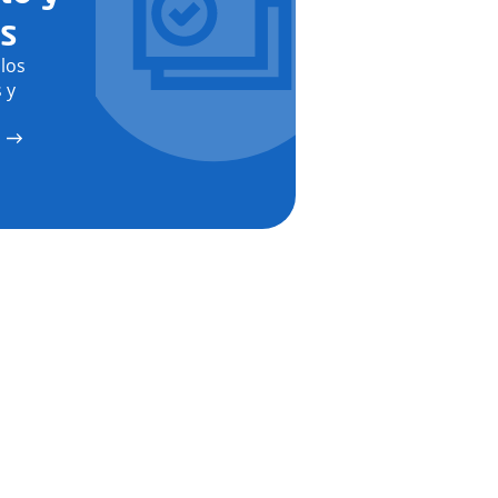
as
los
 y