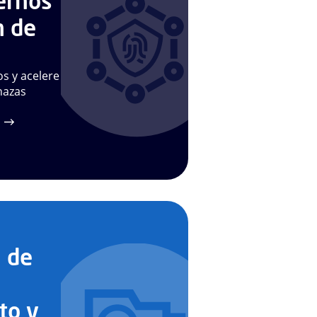
ernos
n de
os y acelere
nazas
 de
to y