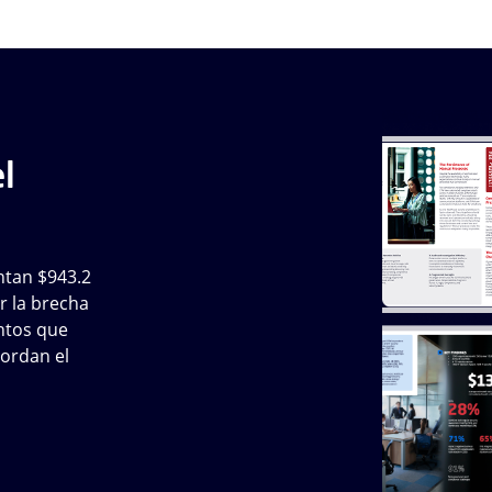
l
ntan $943.2
r la brecha
entos que
ordan el