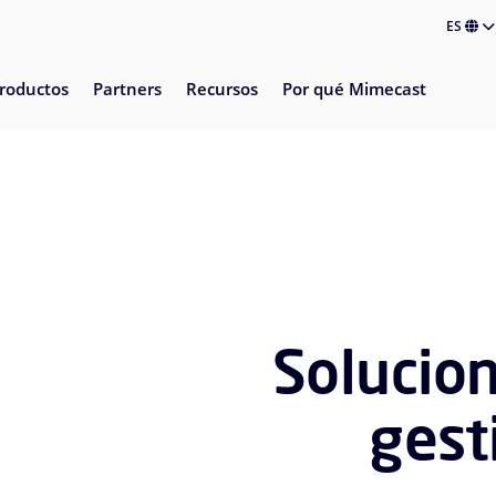
ES
roductos
Partners
Recursos
Por qué Mimecast
Solucio
gest