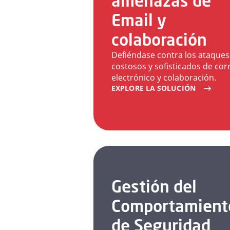
amenazas de
Email y
colaboración
Defiéndase contra los ataques
costosos y sofisticados de cor
electrónico y colaboración.
EXPLORE LA SOLUCIÓN
Gestión del
Comportamient
de Seguridad