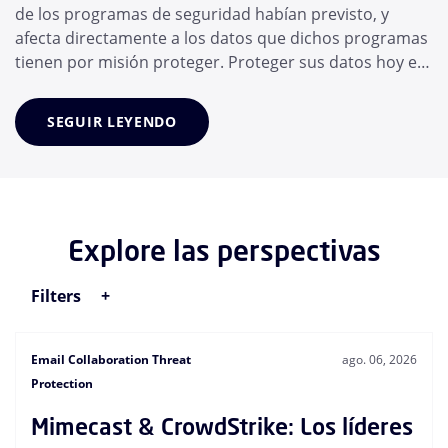
de los programas de seguridad habían previsto, y
afecta directamente a los datos que dichos programas
tienen por misión proteger. Proteger sus datos hoy en
día significa proteger a los agentes de IA en los que
confía su personal, y no solo a las propias personas. En
SEGUIR LEYENDO
cuestión de meses, el empleado medio ha adoptado
un conjunto de herramientas...
Explore las perspectivas
Filters
Email Collaboration Threat
ago. 06, 2026
Protection
Mimecast & CrowdStrike: Los líderes