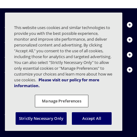
Über uns
This website uses cookies and similar technologies to
provide you with the best possible experience,
Produkte
monitor and improve site performance, and deliver
personalized content and advertising. By clicking
"Accept All," you consent to the use of all cookies,
Ressourcencenter
including those for analytics and targeted advertising.
You can also select "Strictly Necessary Only" to allow
only essential cookies or "Manage Preferences" to
Kontakt
customize your choices and learn more about how we
use cookies.
Please visit our policy for more
information.
FAQs
Verträge
Datenschutzerklärung
Recht
Manage Preferences
Einstellungen für den Datenschutz
Verantwortungsvolle Offenlegung
Strictly Necessary Only
Accept All
© 2003 - 2026 Mimecast Services Limited