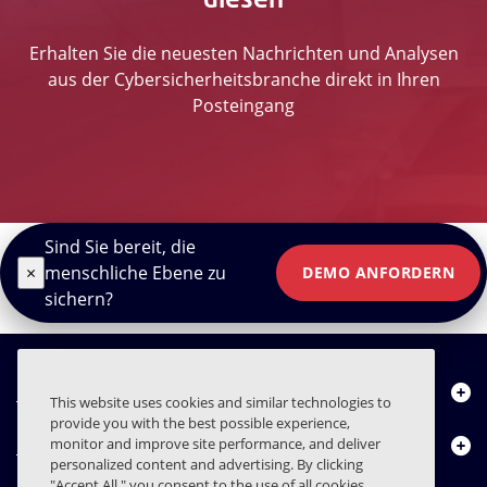
Erhalten Sie die neuesten Nachrichten und Analysen
aus der Cybersicherheitsbranche direkt in Ihren
Posteingang
Sind Sie bereit, die
×
menschliche Ebene zu
DEMO ANFORDERN
sichern?
Über uns
This website uses cookies and similar technologies to
provide you with the best possible experience,
Produkte
monitor and improve site performance, and deliver
personalized content and advertising. By clicking
"Accept All," you consent to the use of all cookies,