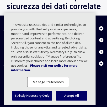
sicurezza dei dati correlate
This website uses cookies and similar technologies to
Chi siamo
provide you with the best possible experience,
monitor and improve site performance, and deliver
personalized content and advertising. By clicking
Prodotti
"Accept All," you consent to the use of all cookies,
including those for analytics and targeted advertising.
Centro risorse
You can also select "Strictly Necessary Only" to allow
only essential cookies or "Manage Preferences" to
customize your choices and learn more about how we
Contattaci
use cookies.
Please visit our policy for more
information.
Manage Preferences
FAQs
Contratti
Informativa sulla privacy
Note legali
Preferenze sulla privacy
Divulgazione responsabile
Strictly Necessary Only
Accept All
© 2003 - 2026 Mimecast Services Limited