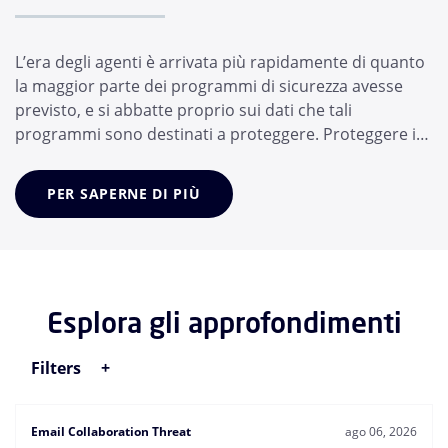
L’era degli agenti è arrivata più rapidamente di quanto
la maggior parte dei programmi di sicurezza avesse
previsto, e si abbatte proprio sui dati che tali
programmi sono destinati a proteggere. Proteggere i
vostri dati oggi significa proteggere gli agenti di
intelligenza artificiale su cui fanno affidamento i vostri
PER SAPERNE DI PIÙ
collaboratori, non solo i collaboratori stessi. Nel giro di
pochi mesi, il dipe...
Esplora gli approfondimenti
Filters
Email Collaboration Threat
ago 06, 2026