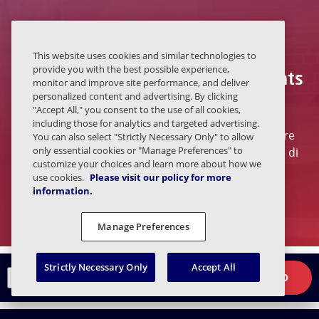
This website uses cookies and similar technologies to
provide you with the best possible experience,
Si abboni a Cyber Resilience Insights
monitor and improve site performance, and deliver
per altri articoli come questi.
personalized content and advertising. By clicking
"Accept All," you consent to the use of all cookies,
including those for analytics and targeted advertising.
Riceva tutte le ultime notizie e le analisi del settore
You can also select "Strictly Necessary Only" to allow
only essential cookies or "Manage Preferences" to
della cybersecurity direttamente nella sua casella di
customize your choices and learn more about how we
posta elettronica.
use cookies.
Please visit our policy for more
information.
Manage Preferences
Strictly Necessary Only
Accept All
È pronto a proteggere il
×
RICHIEDI UNA DEMO
livello umano?