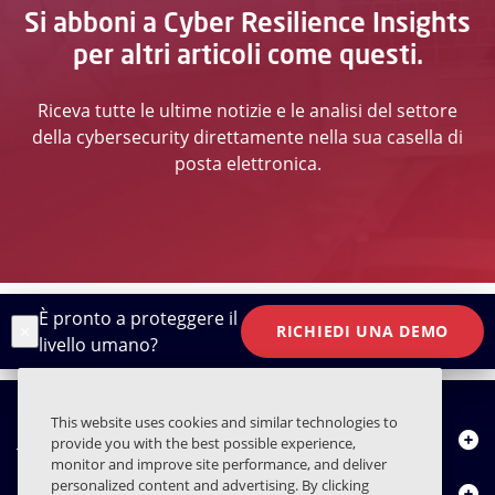
Si abboni a Cyber Resilience Insights
per altri articoli come questi.
Riceva tutte le ultime notizie e le analisi del settore
della cybersecurity direttamente nella sua casella di
posta elettronica.
È pronto a proteggere il
×
RICHIEDI UNA DEMO
livello umano?
This website uses cookies and similar technologies to
Chi siamo
provide you with the best possible experience,
monitor and improve site performance, and deliver
personalized content and advertising. By clicking
Prodotti