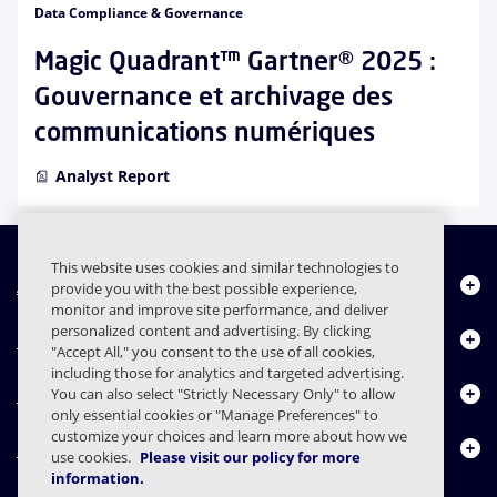
Data Compliance & Governance
Magic Quadrant™ Gartner® 2025 :
Gouvernance et archivage des
communications numériques
Analyst Report
This website uses cookies and similar technologies to
À propos de nous
provide you with the best possible experience,
monitor and improve site performance, and deliver
personalized content and advertising. By clicking
Produits
"Accept All," you consent to the use of all cookies,
including those for analytics and targeted advertising.
Centre de ressources
You can also select "Strictly Necessary Only" to allow
only essential cookies or "Manage Preferences" to
customize your choices and learn more about how we
Nous contacter
use cookies.
Please visit our policy for more
information.