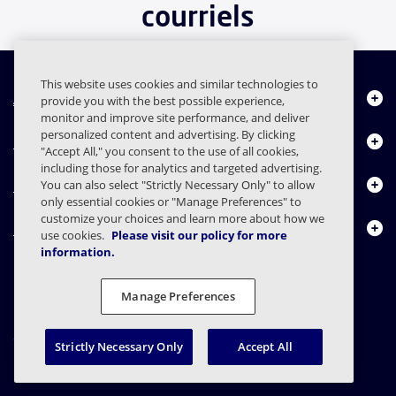
courriels
This website uses cookies and similar technologies to
À propos de nous
provide you with the best possible experience,
monitor and improve site performance, and deliver
personalized content and advertising. By clicking
Produits
"Accept All," you consent to the use of all cookies,
including those for analytics and targeted advertising.
Centre de ressources
You can also select "Strictly Necessary Only" to allow
only essential cookies or "Manage Preferences" to
customize your choices and learn more about how we
Nous contacter
use cookies.
Please visit our policy for more
information.
Manage Preferences
FAQs
Contrats
Déclaration de confidentialité
Légal
Confidentialité
Divulgation responsable
Strictly Necessary Only
Accept All
© 2003 - 2026 Mimecast Services Limited