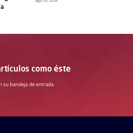
ago. 03, 2026
da
artículos como éste
 en su bandeja de entrada