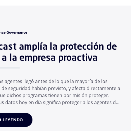
nce Governance
ast amplía la protección de
 a la empresa proactiva
os agentes llegó antes de lo que la mayoría de los
de seguridad habían previsto, y afecta directamente a
que dichos programas tienen por misión proteger.
s datos hoy en día significa proteger a los agentes de
ue confía su personal, y no solo a las propias personas.
n de meses, el empleado medio ha adoptado un
R LEYENDO
e herramientas...