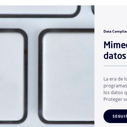
Data Complia
Mimec
datos
La era de l
programas 
los datos 
Proteger su
IA en los q
En cuestió
SEGUI
conjunto d