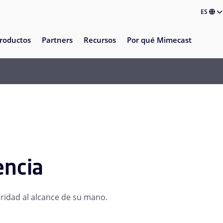
ES
roductos
Partners
Recursos
Por qué Mimecast
encia
guridad al alcance de su mano.