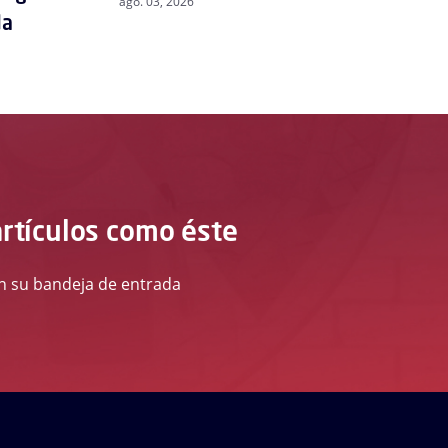
ago. 03, 2026
da
artículos como éste
 en su bandeja de entrada