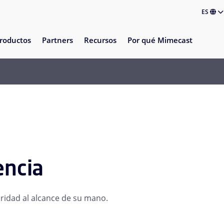
ES
roductos
Partners
Recursos
Por qué Mimecast
encia
guridad al alcance de su mano.