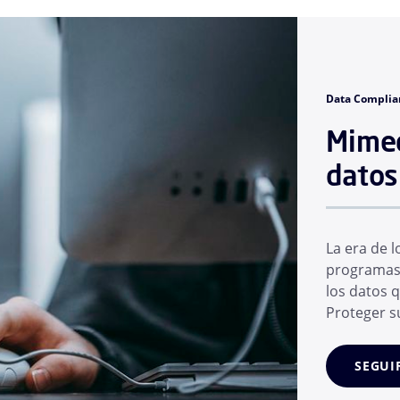
Data Complia
Mimec
datos
La era de l
programas 
los datos 
Proteger su
IA en los q
En cuestió
SEGUI
conjunto d