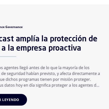
nce Governance
ast amplía la protección de
 a la empresa proactiva
os agentes llegó antes de lo que la mayoría de los
de seguridad habían previsto, y afecta directamente a
que dichos programas tienen por misión proteger.
s datos hoy en día significa proteger a los agentes de
ue confía su personal, y no solo a las propias personas.
n de meses, el empleado medio ha adoptado un
R LEYENDO
e herramientas...