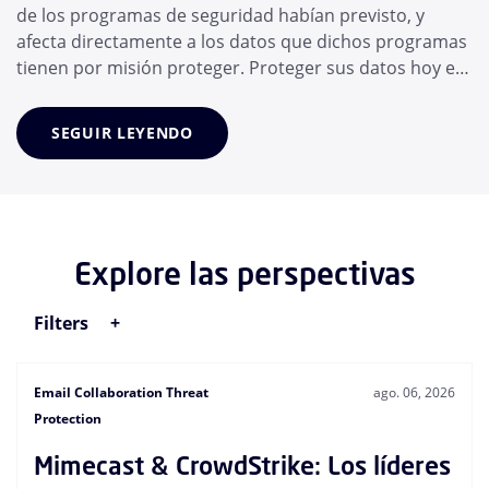
de los programas de seguridad habían previsto, y
afecta directamente a los datos que dichos programas
tienen por misión proteger. Proteger sus datos hoy en
día significa proteger a los agentes de IA en los que
confía su personal, y no solo a las propias personas. En
SEGUIR LEYENDO
cuestión de meses, el empleado medio ha adoptado
un conjunto de herramientas...
Explore las perspectivas
Filters
Email Collaboration Threat
ago. 06, 2026
Protection
Mimecast & CrowdStrike: Los líderes