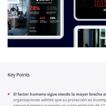
Key Points
El factor humano sigue siendo la mayor brecha e
organizaciones admite que su protección es incomple
personal interno suponen un coste estimado de 13,1