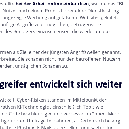
estellte
bei der Arbeit online einkauften
, warnte das FBI
Nutzer nach einem Produkt oder einer Dienstleistung
 angezeigte Werbung auf gefälschte Websites geleitet.
nftige Angriffe zu ermöglichen, betrügerische
r des Benutzers einzuschleusen, die wiederum das
en als Ziel einer der jüngsten Angriffswellen genannt,
rbreitet. Sie schaden nicht nur den betroffenen Nutzern,
erden, unsäglichen Schaden zu.
reifer entwickelt sich weiter
ickelt. Cyber-Risiken standen im Mittelpunkt der
rativen KI-Technologie
, einschließlich Tools wie
n und Code beschleunigen und verbessern können. Mehr
 durchgeführten Umfrage teilnahmen, äußerten sich besorgt
aftere Phishing-E-Mails zu erstellen, und sagten für