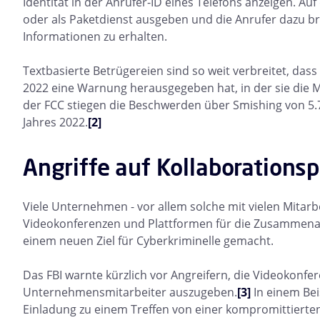
Identität in der Anrufer-ID eines Telefons anzeigen. Au
oder als Paketdienst ausgeben und die Anrufer dazu bri
Informationen zu erhalten.
Textbasierte Betrügereien sind so weit verbreitet, da
2022 eine Warnung herausgegeben hat, in der sie die
der FCC stiegen die Beschwerden über Smishing von 5.70
Jahres 2022.
[2]
Angriffe auf Kollaborations
Viele Unternehmen - vor allem solche mit vielen Mitarb
Videokonferenzen und Plattformen für die Zusammenarbe
einem neuen Ziel für Cyberkriminelle gemacht.
Das FBI warnte kürzlich vor Angreifern, die Videokonfe
Unternehmensmitarbeiter auszugeben.
[3]
In einem Beis
Einladung zu einem Treffen von einer kompromittierten