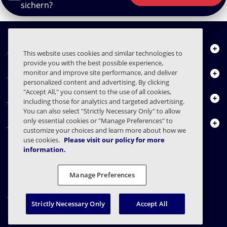
sichern?
Über uns
This website uses cookies and similar technologies to
provide you with the best possible experience,
Produkte
monitor and improve site performance, and deliver
personalized content and advertising. By clicking
"Accept All," you consent to the use of all cookies,
Ressourcencenter
including those for analytics and targeted advertising.
You can also select "Strictly Necessary Only" to allow
only essential cookies or "Manage Preferences" to
Kontakt
customize your choices and learn more about how we
use cookies.
Please visit our policy for more
information.
FAQs
Verträge
Datenschutzerklärung
Recht
Manage Preferences
Einstellungen für den Datenschutz
Verantwortungsvolle Offenlegung
Strictly Necessary Only
Accept All
© 2003 - 2026 Mimecast Services Limited