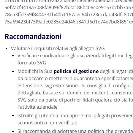
27f81fc31fff3171545925224a53014644e3b3ea0a1ccec508
5ef2acf3419a3088fa8096f87b2a186bc06c0e9157dcbb7a5
78ea3ffd759f8404331b40b1167aec64b723ecdad43dfc807
75a69423bf73f9ade0235d24d46b341d6d1e74e7bd8f851e
Raccomandazioni
Valutare i requisiti relativi agli allegati SVG
Verificare e individuare gli usi aziendali legittimi degl
formato SVG
Modifichi la Sua
politica di gestione
degli allegati 
da bloccare o mettere in quarantena specificatament
estensione .svg estensione - Si consiglia di configur
dettagliate basate sui domini dei mittenti, consenten
SVG solo da parte di partner fidati qualora ciò sia
l'attività aziendale
Istruite gli utenti a non aprire mai allegati provenie
sconosciuti o non verificati
Si raccomanda di adottare una politica che preveda l