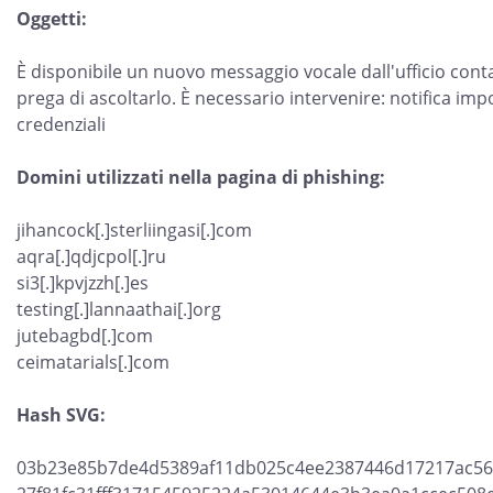
Oggetti:
È disponibile un nuovo messaggio vocale dall'ufficio contabi
prega di ascoltarlo. È necessario intervenire: notifica impo
credenziali
Domini utilizzati nella pagina di phishing:
jihancock[.]sterliingasi[.]com
aqra[.]qdjcpol[.]ru
si3[.]kpvjzzh[.]es
testing[.]lannaathai[.]org
jutebagbd[.]com
ceimatarials[.]com
Hash SVG:
03b23e85b7de4d5389af11db025c4ee2387446d17217ac5