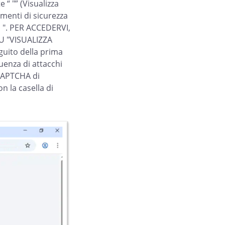
 “ "” (Visualizza
menti di sicurezza
zo ". PER ACCEDERVI,
U "VISUALIZZA
guito della prima
uenza di attacchi
 CAPTCHA di
n la casella di