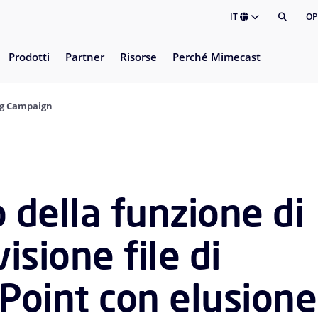
IT
OP
Prodotti
Partner
Risorse
Perché Mimecast
ng Campaign
 della funzione di
isione file di
Point con elusione