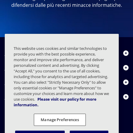
difendersi dalle più recenti minacce informatiche.
This website uses cookies and similar technologies to
Chi siamo
provide you with the best possible experience,
monitor and improve site performance, and deliver
personalized content and advertising. By clicking
Prodotti
"Accept All," you consent to the use of all cookies,
including those for analytics and targeted advertising.
Centro risorse
You can also select "Strictly Necessary Only" to allow
only essential cookies or "Manage Preferences" to
customize your choices and learn more about how we
Contattaci
use cookies.
Please visit our policy for more
information.
Manage Preferences
FAQs
Contratti
Informativa sulla privacy
Note legali