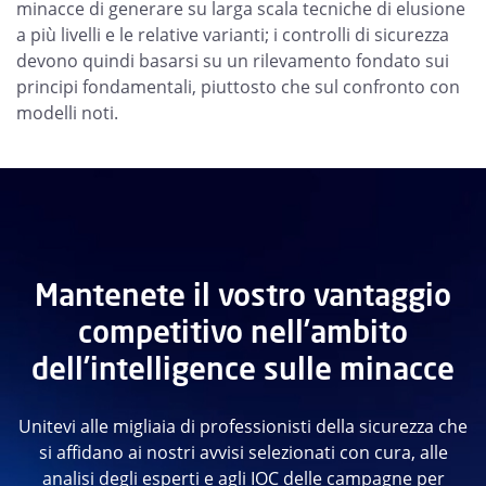
minacce di generare su larga scala tecniche di elusione
a più livelli e le relative varianti; i controlli di sicurezza
devono quindi basarsi su un rilevamento fondato sui
principi fondamentali, piuttosto che sul confronto con
modelli noti.
Mantenete il vostro vantaggio
competitivo nell’ambito
dell’intelligence sulle minacce
Unitevi alle migliaia di professionisti della sicurezza che
si affidano ai nostri avvisi selezionati con cura, alle
analisi degli esperti e agli IOC delle campagne per