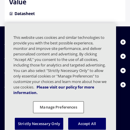
Value
Datasheet
This website uses cookies and similar technologies to
Chi siamo
provide you with the best possible experience,
monitor and improve site performance, and deliver
personalized content and advertising. By clicking
Prodotti
"Accept All," you consent to the use of all cookies,
including those for analytics and targeted advertising.
Centro risorse
You can also select "Strictly Necessary Only" to allow
only essential cookies or "Manage Preferences" to
customize your choices and learn more about how we
Contattaci
use cookies.
Please visit our policy for more
information.
Manage Preferences
FAQs
Contratti
Informativa sulla privacy
Note legali
Preferenze sulla privacy
Divulgazione responsabile
Strictly Necessary Only
Accept All